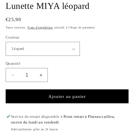
Lunette MIYA léopard
Prix
€25,90
habituel
Taxes incluses.
Frais d'expédition
calculés à l'étape de paiement.
Couleur
Quantité
Réduire
Augmenter
la
la
quantité
quantité
de
de
Ajouter au panier
Lunette
Lunette
MIYA
MIYA
léopard
léopard
Service de retrait disponible à
Point retrait à Plateau-caillou,
ouvert du lundi au vendredi
Habituellement prête en 24 heures