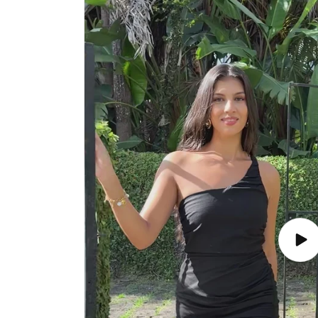
Lire
la
vidé