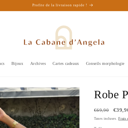
Profite de la livraison rapide !
acs
Bijoux
Archives
Cartes cadeaux
Conseils morphologie
Robe 
Prix
Prix
€39,9
€69,90
habituel
promo
Taxes incluses.
Frais 