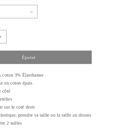
Augmenter
la
quantité
de
Épuisé
Robe
Pamela
% coton 3% Élasthanne
e en coton épais
e côté
etelles
e sur le coté droit
lastique, prendre sa taille ou la taille au dessus
tre 2 tailles