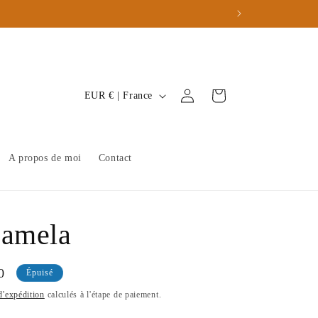
P
Connexion
Panier
EUR € | France
a
y
s
A propos de moi
Contact
/
r
é
Pamela
g
i
0
Épuisé
o
tionnel
d'expédition
calculés à l'étape de paiement.
n