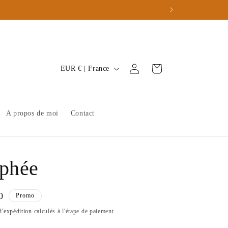
P
Connexion
Panier
EUR € | France
a
y
s
A propos de moi
Contact
/
r
é
phée
g
i
0
Promo
o
tionnel
d'expédition
calculés à l'étape de paiement.
n