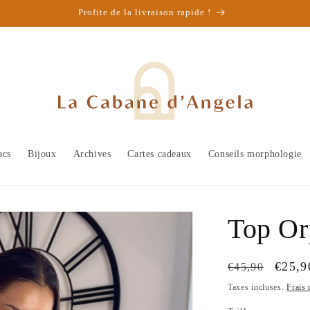
Profite de la livraison rapide !
acs
Bijoux
Archives
Cartes cadeaux
Conseils morphologie
Top Or
Prix
Prix
€25,9
€45,90
habituel
promo
Taxes incluses.
Frais 