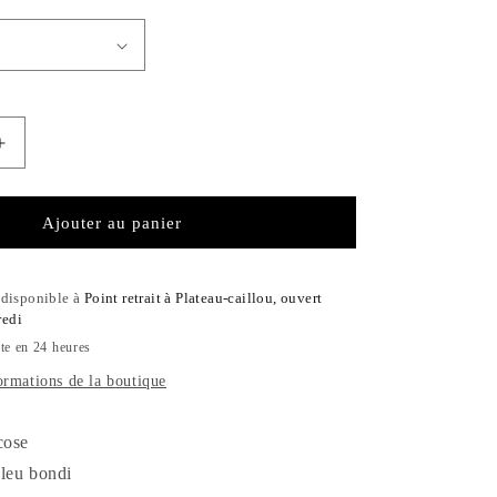
Augmenter
la
quantité
de
Ajouter au panier
Top
Orphée
t disponible à
Point retrait à Plateau-caillou, ouvert
redi
te en 24 heures
ormations de la boutique
cose
bleu bondi