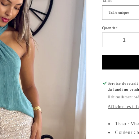
Taille
Quantité
Réduire
la
quantité
de
Top
Orphée
Service de retrai
du lundi au vend
Habituellement prê
Afficher les inf
Tissu : Vis
Couleur : 